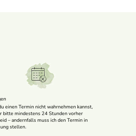
gen
 du einen Termin nicht wahrnehmen kannst,
ir bitte mindestens 24 Stunden vorher
eid – andernfalls muss ich den Termin in
ung stellen.