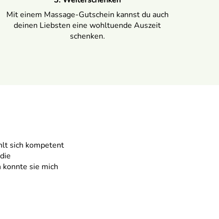
Mit einem Massage-Gutschein kannst du auch
deinen Liebsten eine wohltuende Auszeit
schenken.
hlt sich kompetent
 die
 konnte sie mich