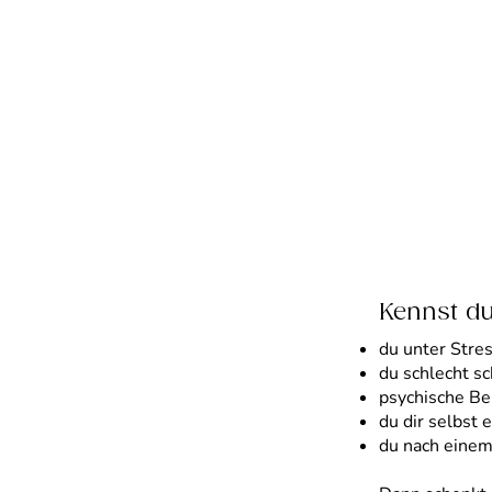
Kennst du
du unter Stre
du schlecht sc
psychische Be
du dir selbst
du nach einem