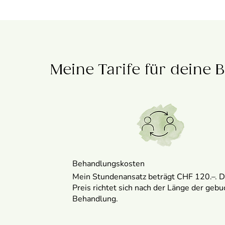
Meine Tarife für deine
Behandlungskosten
Mein Stundenansatz beträgt CHF 120.–. D
Preis richtet sich nach der Länge der geb
Behandlung.