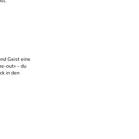
st.
und Geist eine
me-out» – du
ck in den