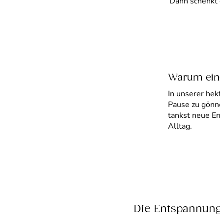
Dann schenkt 
Warum ein
In unserer hek
Pause zu gönn
tankst neue En
Alltag.
Die Entspannung