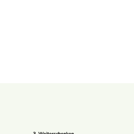
3. Weiterschenken