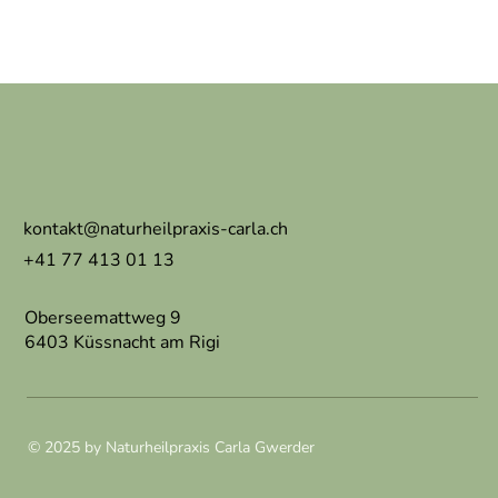
kontakt@naturheilpraxis-carla.ch
+41 77 413 01 13
Oberseemattweg 9
6403 Küssnacht am Rigi
© 2025 by Naturheilpraxis Carla Gwerder