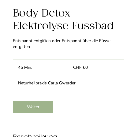
Body Detox
Elektrolyse Fussbad
Entspannt entgiften oder Entspannt über die Füsse
entgiften
60
Schweizer
45 Min.
4
CHF 60
Franken
5
M
Naturheilpraxis Carla Gwerder
i
n
.
Weiter