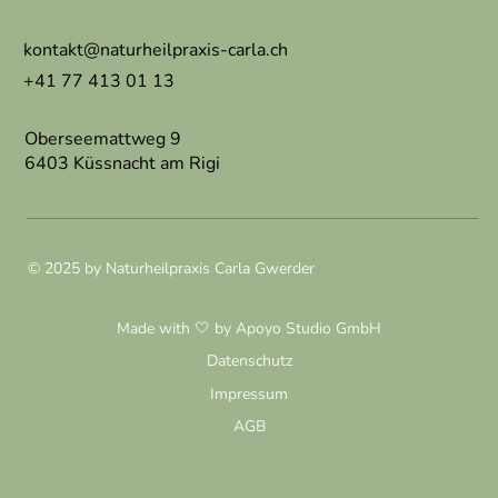
kontakt@naturheilpraxis-carla.ch
+41 77 413 01 13
Oberseemattweg 9
6403 Küssnacht am Rigi
© 2025 by Naturheilpraxis Carla Gwerder
Made with 🤍 by Apoyo Studio GmbH
Datenschutz
Impressum
AGB